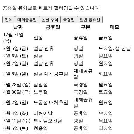
공휴일 유형별로 빠르게 필터링할 수 있습니다.
전체
대체공휴일
설날·추석
국경일
일반 공휴일
날짜
공휴일
구분
메모
12월 31일
신정
공휴일
금요일
(목)
2월 5일 (금)
설날 연휴
명절
토요일, 설 전날
2월 6일 (토)
설날
명절
일요일
2월 7일 (일)
설날 연휴
명절
월요일
대체공휴
2월 8일 (월)
설날 대체공휴일
화요일
일
2월 28일 (일)
삼일절
국경일
월요일
4월 30일 (금)
노동절
국경일
토요일
대체공휴
5월 2일 (일)
노동절 대체휴일
월요일
일
5월 4일 (화)
어린이날
공휴일
수요일
5월 12일 (수)
부처님오신날
명절
목요일
6월 5일 (토)
현충일
공휴일
일요일