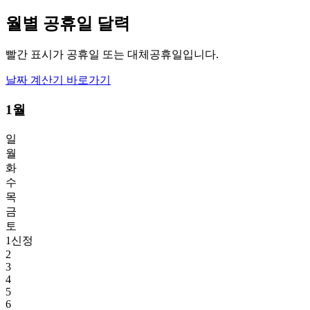
월별 공휴일 달력
빨간 표시가 공휴일 또는 대체공휴일입니다.
날짜 계산기 바로가기
1월
일
월
화
수
목
금
토
1
신정
2
3
4
5
6