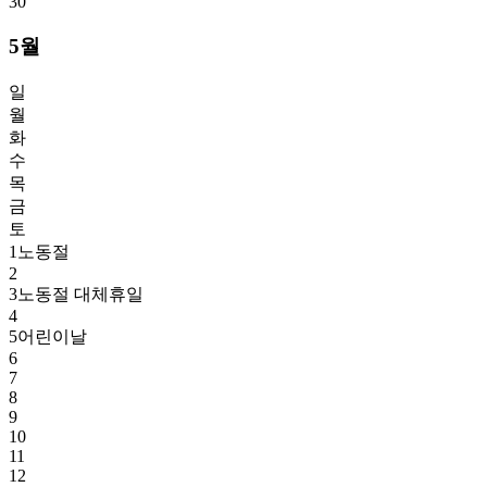
30
5월
일
월
화
수
목
금
토
1
노동절
2
3
노동절 대체휴일
4
5
어린이날
6
7
8
9
10
11
12