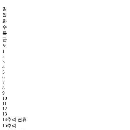
일
월
화
수
목
금
토
1
2
3
4
5
6
7
8
9
10
11
12
13
14
추석 연휴
15
추석