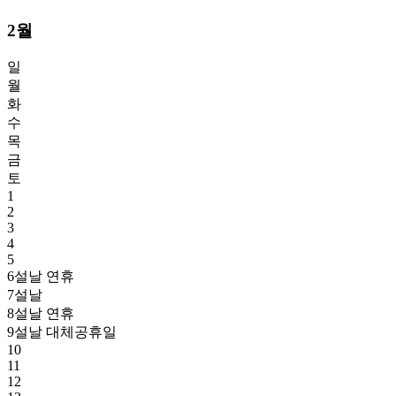
2월
일
월
화
수
목
금
토
1
2
3
4
5
6
설날 연휴
7
설날
8
설날 연휴
9
설날 대체공휴일
10
11
12