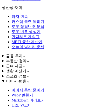
생산성·재미
타자 연습
커스텀 룰렛 돌리기
로또 당첨번호 분석
로또 번호 생성기
만다라트 계획표
MBTI 궁합 계산기
오늘의 별자리 운세
금융·투자
⌄
부동산·청약
⌄
급여·세금
⌄
생활 계산기
⌄
스포츠·정보
⌄
이미지·변환
⌄
이미지 용량 줄이기
WebP 변환기
Markdown 미리보기
URL 인코더